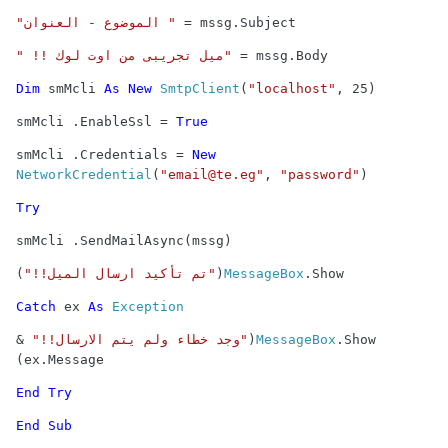
mssg.Subject =
" الموضوع - العنوان"
mssg.Body =
"ميل تجريبى من اوت لوك !! "
Dim
smMcli
As
New
SmtpClient
(
"localhost"
, 25)
smMcli
.EnableSsl =
True
smMcli
.Credentials =
New
NetworkCredential
(
"email@te.eg"
,
"password"
)
Try
smMcli
.SendMailAsync(mssg)
.Show(
MessageBox
"تم تأكيد ارسال الميل!!"
)
Catch
ex
As
Exception
.Show(
MessageBox
"وجد خطاء ولم يتم الارسال!!"
&
ex.Message)
End
Try
End
Sub