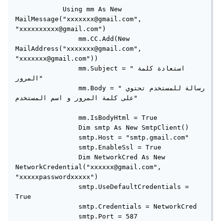
            Using mm As New 
MailMessage("xxxxxxx@gmail.com", 
"xxxxxxxxxx@gmail.com")

                mm.CC.Add(New 
MailAddress("xxxxxxx@gmail.com", 
"xxxxxxx@gmail.com"))

                mm.Subject = "استعادة كلمة 
المرور"

                mm.Body = "رسالة للمستخدم تحتوي 
على كلمة المرور و اسم المستخدم"

                mm.IsBodyHtml = True

                Dim smtp As New SmtpClient()

                smtp.Host = "smtp.gmail.com"

                smtp.EnableSsl = True

                Dim NetworkCred As New 
NetworkCredential("xxxxxx@gmail.com", 
"xxxxxpasswordxxxxx")

                smtp.UseDefaultCredentials = 
True

                smtp.Credentials = NetworkCred

                smtp.Port = 587
