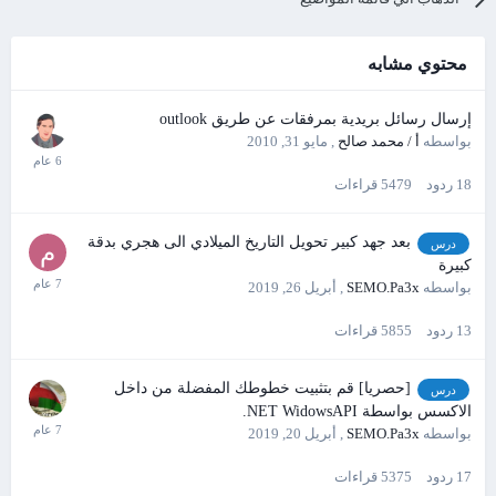
محتوي مشابه
إرسال رسائل بريدية بمرفقات عن طريق outlook
بواسطه
أ / محمد صالح
,
مايو 31, 2010
18
ردود
5479
قراءات
بعد جهد كبير تحويل التاريخ الميلادي الى هجري بدقة
درس
كبيرة
بواسطه
SEMO.Pa3x
,
أبريل 26, 2019
13
ردود
5855
قراءات
[حصريا] قم بتثبيت خطوطك المفضلة من داخل
درس
الاكسس بواسطة NET WidowsAPI.
بواسطه
SEMO.Pa3x
,
أبريل 20, 2019
17
ردود
5375
قراءات