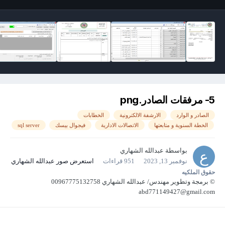
5- مرفقات الصادر.png
الصادر و الوارد
الارشفة الالكترونية
الخطابات
الخطة السنوية و متابعتها
الاتصالات الادارية
فيجوال بيسك
sql server
بواسطة
عبدالله الشهاري
نوفمبر 13, 2023
951 قراءات
استعرض صور عبدالله الشهاري
حقوق الملكيه
© برمجة وتطوير مهندس/ عبدالله الشهاري 00967775132758
abd771149427@gmail.com