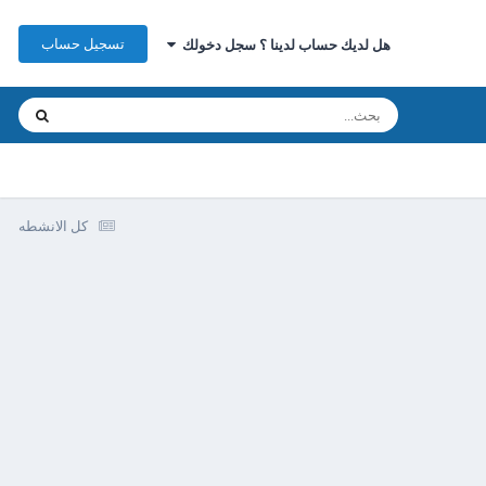
تسجيل حساب
هل لديك حساب لدينا ؟ سجل دخولك
كل الانشطه