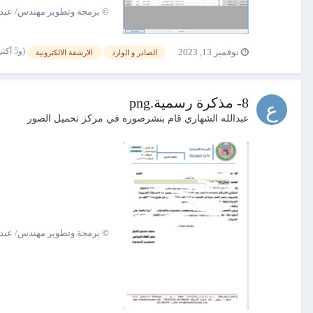
© برمجة وتطوير مهندس/ عبدالله الشهاري 00967775132758
(و5 أكثر)
نوفمبر 13, 2023
الصادر و الوارد
الارشفة الالكترونية
8- مذكرة رسمية.png
عبدالله الشهاري
قام بنشرصوره في
مركز تحميل الصور
© برمجة وتطوير مهندس/ عبدالله الشهاري 00967775132758