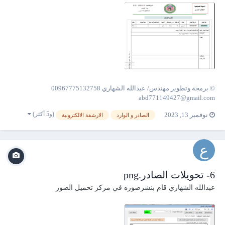
© برمجة وتطوير مهندس/ عبدالله الشهاري 00967775132758
abd771149427@gmail.com
(و5 أكثر)
نوفمبر 13, 2023
الصادر و الوارد
الارشفة الالكترونية
6- تحويلات الصادر.png
عبدالله الشهاري
قام بنشرصوره في
مركز تحميل الصور