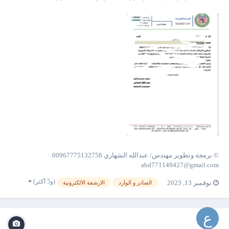
© برمجة وتطوير مهندس/ عبدالله الشهاري 00967775132758
abd771149427@gmail.com
(و5 أكثر)
نوفمبر 13, 2023
الصادر و الوارد
الارشفة الالكترونية