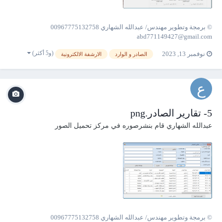
© برمجة وتطوير مهندس/ عبدالله الشهاري 00967775132758
abd771149427@gmail.com
(و5 أكثر)
نوفمبر 13, 2023
الصادر و الوارد
الارشفة الالكترونية
5- تقارير الصادر.png
عبدالله الشهاري
قام بنشرصوره في
مركز تحميل الصور
© برمجة وتطوير مهندس/ عبدالله الشهاري 00967775132758