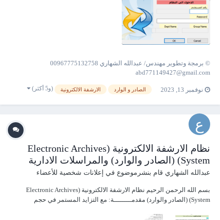
© برمجة وتطوير مهندس/ عبدالله الشهاري 00967775132758
abd771149427@gmail.com
(و5 أكثر)
نوفمبر 13, 2023
الصادر و الوارد
الارشفة الالكترونية
نظام الارشفة الالكترونية (Electronic Archives
System) (الصادر والوارد) والمراسلات الادارية
عبدالله الشهاري
قام بنشرموضوع في
إعلانات شخصية للأعضاء
بسم الله الرحمن الرحيم نظام الارشفة الالكترونية (Electronic Archives
System) (الصادر والوارد) مقدمـــــــــة: مع التزايد المستمر في حجم
المؤسسات وما تحتوي عليه من مستندات ووثائق كثيرة، ورغبتها في تنظيم
مستنداتها بطريقة آلية توفر كثيرا من الجهد والوقت والمال وتضمن الحفاظ