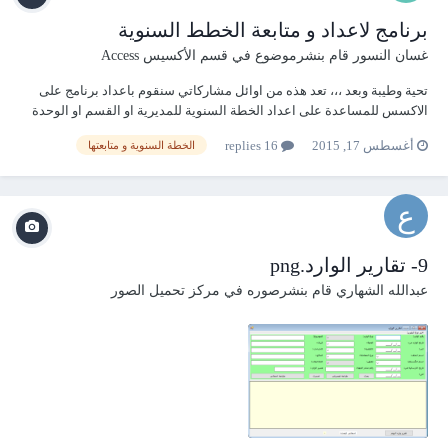
برنامج لاعداد و متابعة الخطط السنوية
غسان النسور
قام بنشرموضوع في
قسم الأكسيس Access
تحية وطيبة وبعد ،،، تعد هذه من اوائل مشاركاتي سنقوم باعداد برنامج على
الاكسس للمساعدة على اعداد الخطة السنوية للمديرية او القسم او الوحدة
ثم متابعتها واعداد برامج تنفيذية شهرية اولاً : نبذه عن البرنامح ساقوم بتقسيم
أغسطس 17, 2015
16 replies
الخطة السنوية و متابعتها
انشطة الخطة السنوية الى انشطة رئيسية تندرج تحتها انشطة فرعية تحديد
اطار زمني له...
9- تقارير الوارد.png
عبدالله الشهاري
قام بنشرصوره في
مركز تحميل الصور