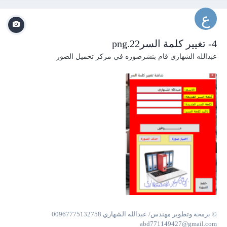
4- تغيير كلمة السر22.png
عبدالله الشهاري
قام بنشرصوره في
مركز تحميل الصور
© برمجة وتطوير مهندس/ عبدالله الشهاري 00967775132758
abd771149427@gmail.com