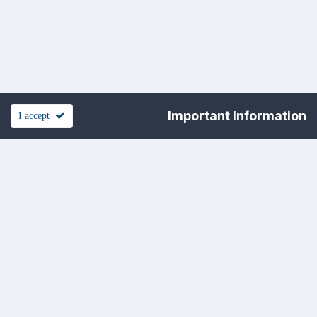
Important Information
I accept
تغيير اللغه
القالب
اتفاقيه الخصوصيه
اتصل بنا
Cookies
www.officena.net
Powered by Invision Community