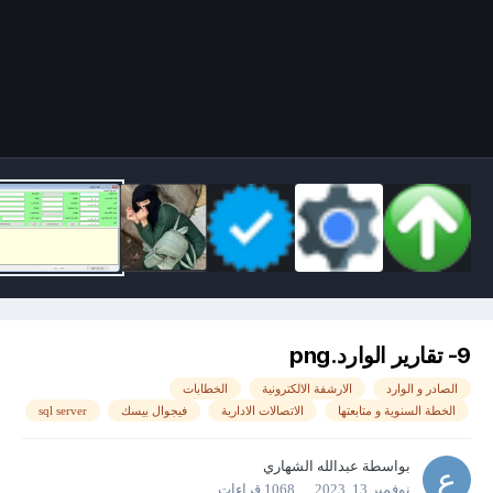
9- تقارير الوارد.png
الصادر و الوارد
الارشفة الالكترونية
الخطابات
الخطة السنوية و متابعتها
الاتصالات الادارية
فيجوال بيسك
sql server
بواسطة
عبدالله الشهاري
نوفمبر 13, 2023
1068 قراءات