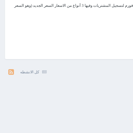
السلام عليكم ورحمة الله وبركاته تحية طيبة لاخواننا الافاضل وبعد فى الشيت المرفق هو برنامج ادارة محل تجاري بالتجزئة فى شيت المشتريات توجد يوزر فورم لتسجيل المشتريات وفيها 3 أنواع من الاسعار السعر الجديد (وهو السعر
كل الانشطه