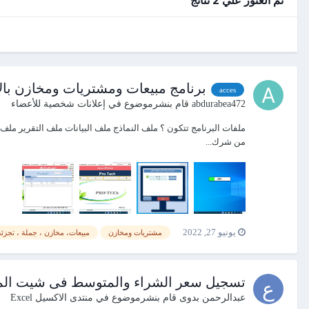
برنامج مبيعات ومشتريات ومخازن با
acces
abdurabea472
قام بنشرموضوع في
إعلانات شخصية للأعضاء
‏ملفات البرنامج تتكون ؟ ملف النماذج ملف البيانات ملف التقرير مل
من شرك...
يونيو 27, 2022
مشتريات ومخازن
مبيعات، مخازن ، جملة ، تجزئة
تسجيل سعر الشراء والمتوسط فى شيت الم
عبدالرحمن بدوى
قام بنشرموضوع في
منتدى الاكسيل Excel