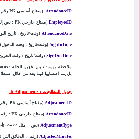
AttendanceID
(مفتاح أساسي
PK
رقم :
EmployeeID
(مفتاح خارجي
FK
:
نص إلى ployees
AttendanceDate
(وقت/تاريخ : تاريخ اليو
SignInTime
(وقت/تاريخ : وقت الدخول)
SignOutTime
(وقت/تاريخ : وقت الخروج
ملاحظة مهمة: لا يتم تخزين الحالة : Status
بل يتم احتسابها فيما بعد من خلال استعلا
جدول المعالجات : tblAdjustments
AdjustmentID
(مفتاح أساسي
PK
رقم 
AttendanceID
(مفتاح خارجي
FK
: رقم إلى ance
AdjustmentType
(نص : مثل >>--> تأخر
AdjustedMinutes
(رقم : الدقائق التي تم