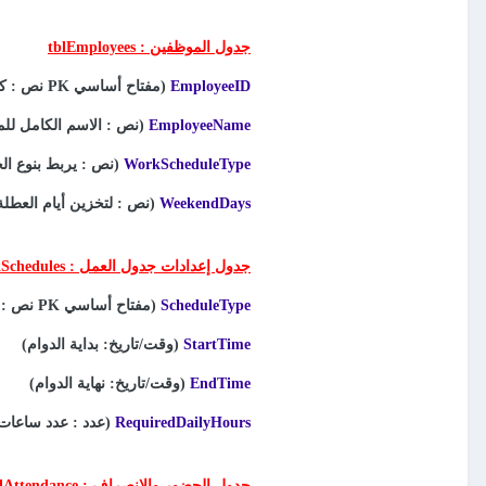
جدول الموظفين : tblEmployees
EmployeeID
(مفتاح أساسي
PK
نص : كو
EmployeeName
(نص : الاسم الكامل ل
WorkScheduleType
(نص : يربط بنوع ا
WeekendDays
(نص : لتخزين أيام العطلة
جدول إعدادات جدول العمل : tblWorkSchedules
ScheduleType
(مفتاح أساسي
PK
نص : 
StartTime
(وقت/تاريخ: بداية الدوام)
EndTime
(وقت/تاريخ: نهاية الدوام)
RequiredDailyHours
(عدد : عدد ساعات 
جدول الحضور والانصراف : tblAttendance