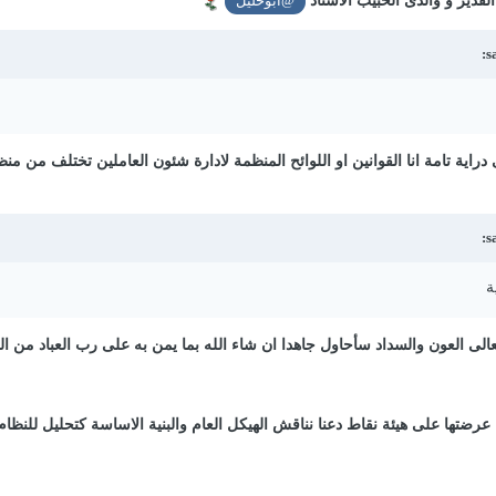
لقدير و والدى الحبيب الاستاذ
@ابوخليل
ى دراية تامة انا القوانين او اللوائح المنظمة لادارة شئون العاملين تختلف
ة
عالى العون والسداد سأحاول جاهدا ان شاء الله بما يمن به على رب العباد من ال
عرضتها على هيئة نقاط دعنا نناقش الهيكل العام والبنية الاساسة كتحليل لل