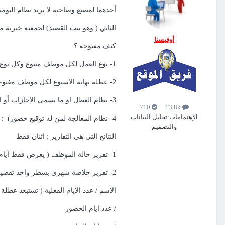
أحدهما لمصنع وصاحبة لا يريد نظام اليوم
الثاني ( وهو بيت القصيد) لجمعية خيرية م
أوفيسنا
كيف مفتوحة ؟
1- نوع العمل لكل موظف متنوع وكل نوع منفصل عن الآخر : صباحي / مسائي / صباحي ومسائي / دوام حكومي / دوام خاص
2- عطلة نهاية الاسبوع لكل موظف مفتوحة .. قد تكون الجمعة والسبت أو الاثنين والثلاثاء أو الأحد فقط ... ونحو ذلك
3- نظام العطل او ما يسمى الإجازات أو الانتدابات والمهمات (بحيث لا يتم التوقيع من قبل الموظف لا حضور ولا انصراف .. هنا يعتبره النظام غائب ) وتتم معالجته في التقرير ليظهر مجازا
710
13.8k
الإهتمامات:
تحليل البيانات
4- نظام المعالجة لمن له توقيع حضور) : تأخر في الحضور/ خروج مبكر / مهمة مؤقتة / تعويض دقائق .. اذا لم يوقع انصراف ولم يعالج يعتبره النظام غائبا
والتصميم
النتائج التي هي التقارير
: اثنان فقط
1- تقرير حالة الموظف ( يعرض فقط أيام العمل الفعلية للموظف ) وامامه الحالة أحد ثلاث حالات : حاضر / مجاز / غائب )
2- تقرير خلاصة شهري بسطر واحد تفصيلي يعرض التالي
الاسم / عدد الايام الفعلية ( تستبعد عطلة
/ عدد ايام الحضور