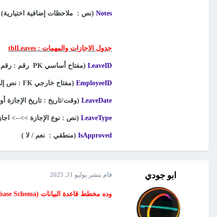
Notes
(نص : ملاحظات إضافية اختيارية)
جدول الاجازات والمهمات
:
tblLeaves
LeaveID
(مفتاح أساسي
PK
رقم
: رقم 
EmployeeID
(مفتاح خارجي
FK
: نص إلى mployees
LeaveDate
(وقت/تاريخ : تاريخ الإجازة أو
LeaveType
(نص : نوع الإجازة >>--> اجاز
IsApproved
(منطقي : نعم / لا )
ابو جودي
قام بنشر
يوليو 31, 2025
وده مخطط قاعدة البيانات (Database Schema)