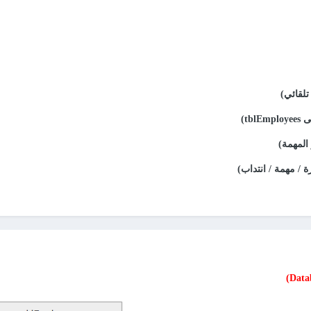
تلقائي)
tblE)
 المهمة)
ة / مهمة / انتداب)