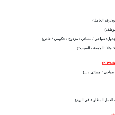
د/رقم العامل)
لموظف)
لجدول: صباحي / مسائي / مزدوج / حكومي / خاص)
: مثلا "الجمعة - السبت")
صباحي / مسائي / ...)
العمل المطلوبة في اليوم)