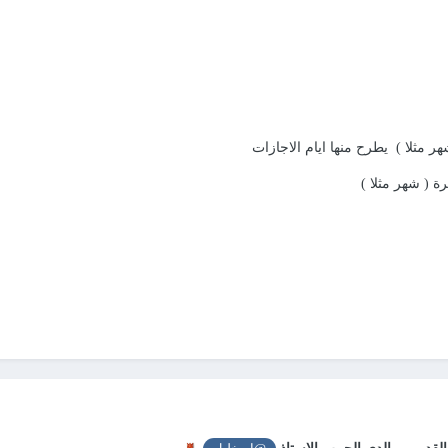
ر مثلا ) يطرح منها ايام الاجازات
 ( شهر مثلا )