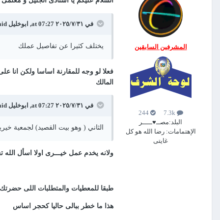
السلام عليكم يا استاذى الجليل و معلمى ا
في ٣١‏/٧‏/٢٠٢٥ at 07:27,
ابوخليل
said:
يختلف كثيرا عن تفاصيل عملك
المشرفين السابقين
فعلا لو وجه للمقارنة اساسا ولكن انا عل
المالك
في ٣١‏/٧‏/٢٠٢٥ at 07:27,
ابوخليل
said:
244
7.3k
البلد:
مصــ♥ـــــر
الثاني ( وهو بيت القصيد) لجمعية خيري
الإهتمامات:
رضا الله هو كل
غايتى
ولانه يخدم عمل خيـــرى اولا اسأل الله ت
طبقا للمعطيات والمتطلبات اللى حضرتك 
هذا ما خطر ببالى حاليا كحجر اساس