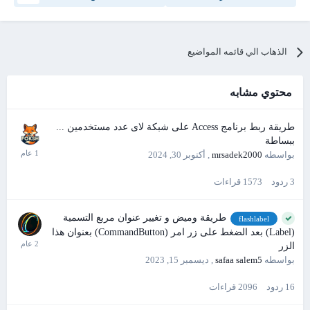
الذهاب الي قائمه المواضيع
محتوي مشابه
طريقة ربط برنامج Access على شبكة لاى عدد مستخدمين ...
ببساطة
بواسطه
mrsadek2000
,
أكتوبر 30, 2024
3
ردود
1573
قراءات
طريقة وميض و تغيير عنوان مربع التسمية
flashlabel
(Label) بعد الضغط على زر امر (CommandButton) بعنوان هذا
الزر
بواسطه
safaa salem5
,
ديسمبر 15, 2023
16
ردود
2096
قراءات