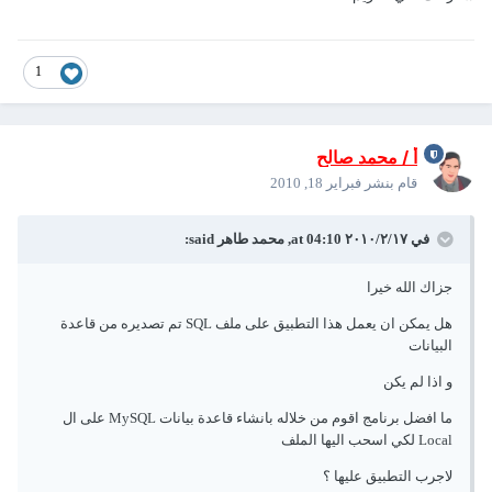
1
أ / محمد صالح
قام بنشر
فبراير 18, 2010
في ١٧‏/٢‏/٢٠١٠ at 04:10, محمد طاهر said:
جزاك الله خيرا
هل يمكن ان يعمل هذا التطبيق على ملف SQL تم تصديره من قاعدة
البيانات
و اذا لم يكن
ما افضل برنامج اقوم من خلاله بانشاء قاعدة بيانات MySQL على ال
Local لكي اسحب اليها الملف
لاجرب التطبيق عليها ؟