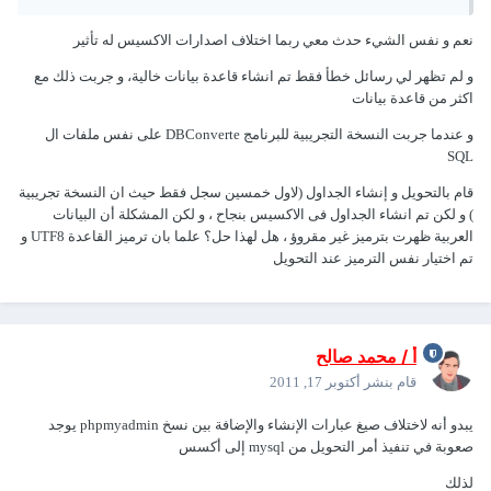
نعم و نفس الشيء حدث معي ربما اختلاف اصدارات الاكسيس له تأثير
و لم تظهر لي رسائل خطأ فقط تم انشاء قاعدة بيانات خالية، و جربت ذلك مع
اكثر من قاعدة بيانات
و عندما جربت النسخة التجريبية للبرنامج DBConverte على نفس ملفات ال
SQL
قام بالتحويل و إنشاء الجداول (لاول خمسين سجل فقط حيث ان النسخة تجريبية
) و لكن تم انشاء الجداول فى الاكسيس بنجاح ، و لكن المشكلة أن البيانات
العربية ظهرت بترميز غير مقروؤ ، هل لهذا حل؟ علما بان ترميز القاعدة UTF8 و
تم اختيار نفس الترميز عند التحويل
أ / محمد صالح
قام بنشر
أكتوبر 17, 2011
يبدو أنه لاختلاف صيغ عبارات الإنشاء والإضافة بين نسخ phpmyadmin يوجد
صعوبة في تنفيذ أمر التحويل من mysql إلى أكسس
لذلك