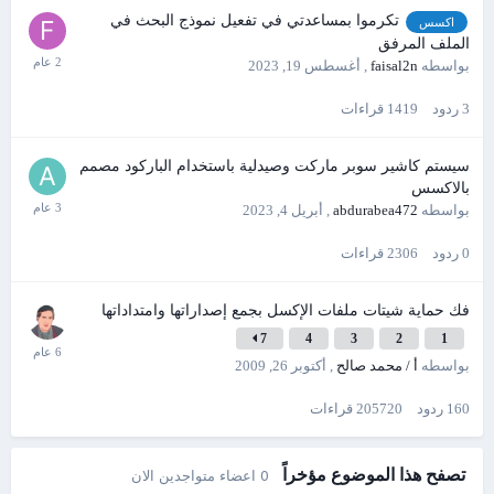
تكرموا بمساعدتي في تفعيل نموذج البحث في
اكسس
الملف المرفق
بواسطه
faisal2n
,
أغسطس 19, 2023
3
ردود
1419
قراءات
سيستم كاشير سوبر ماركت وصيدلية باستخدام الباركود مصمم
بالاكسس
بواسطه
abdurabea472
,
أبريل 4, 2023
0
ردود
2306
قراءات
فك حماية شيتات ملفات الإكسل بجمع إصداراتها وامتداداتها
7
4
3
2
1
بواسطه
أ / محمد صالح
,
أكتوبر 26, 2009
160
ردود
205720
قراءات
تصفح هذا الموضوع مؤخراً
0 اعضاء متواجدين الان