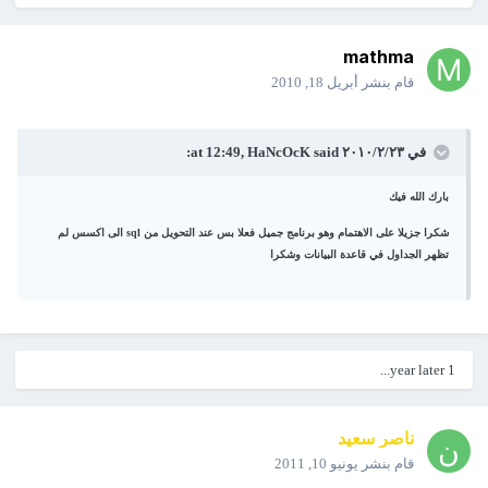
mathma
قام بنشر
أبريل 18, 2010
في ٢٣‏/٢‏/٢٠١٠ at 12:49, HaNcOcK said:
بارك الله فيك
شكرا جزيلا على الاهتمام وهو برنامج جميل فعلا بس عند التحويل من sql الى اكسس لم
تظهر الجداول في قاعدة البيانات وشكرا
1 year later...
ناصر سعيد
قام بنشر
يونيو 10, 2011