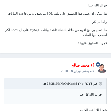
جزاك الله خيرا
هل يمكن ان يعمل هذا التطبيق على ملف SQL تم تصديره من قاعدة البيانات
و اذا لم يكن
ما افضل برنامج اقوم من خلاله بانشاء قاعدة بيانات MySQL على ال Local لكي
اسحب اليها الملف
لاجرب التطبيق عليها ؟
أ / محمد صالح
قام بنشر
فبراير 18, 2010
في ١٦‏/٢‏/٢٠١٠ at 08:28, HaNcOcK said:
جزاك الله كل خير
شكرا لك أخي الكريم