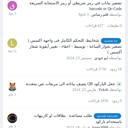
تشفير بيانات في رمز شريطي أو رمز الاستجابة السريعة
barcode or Qr-Code
بواسطه
قلم.رصاص
,
April 3
0
تعليقات
427
قراءات
شخابيط: التحكم الكامل فى واجهة اكسس (
system try
تصغير بجوار الساعة - توسيط - اخفاء - تغيير أيقونة شعار
أكسس )
بواسطه
ابو جودي
,
سبتمبر 15, 2024
18
ردود
5756
قراءات
جعل الباركود QR يضيف بياناته الى مربعات نص متعددة
بواسطه
Foksh
,
مارس 22, 2024
9
ردود
1930
قراءات
طلب مساعدة : بطاقات او كارنيهات
qrcode barcode
باستخدام باركود
بواسطه
kams3008
,
فبراير 18, 2023