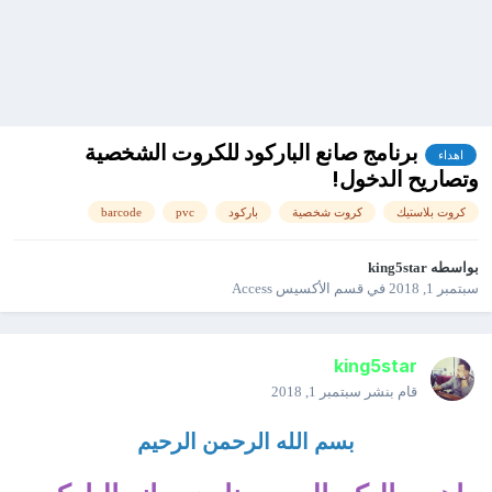
برنامج صانع الباركود للكروت الشخصية
اهداء
وتصاريح الدخول!
كروت بلاستيك
كروت شخصية
باركود
pvc
barcode
بواسطه
king5star
سبتمبر 1, 2018
في
قسم الأكسيس Access
king5star
قام بنشر
سبتمبر 1, 2018
بسم الله الرحمن الرحيم