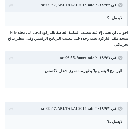
في ٢‏/٩‏/٢٠١٨ at 09:57,
said:
ABUTALAL2015
لايعمل ..؟
اخوانى لن يعمل إلا عند تنصيب المكتبة الخاصة بالباركود ادخل الى مجلد File
ستجد ملف الباركود نصبه وحده قبل تنصيب البرنامج الرئيسي وفى انتظار نتائج
تجربتكم .
في ١‏/٩‏/٢٠١٨ at 06:55,
said:
future
البرنامج لا يعمل ولا يظهر منه سوى شعار الاكسس
في ٢‏/٩‏/٢٠١٨ at 09:57,
said:
ABUTALAL2015
لايعمل ..؟