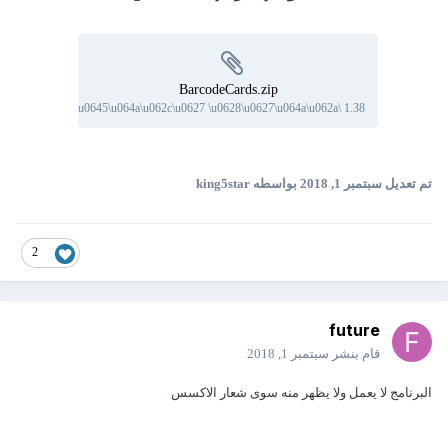
BarcodeCards.zip
582 downloads
·
1.38 \u0645\u064a\u062c\u0627 \u0628\u0627\u064a\u062a
تم تعديل
سبتمبر 1, 2018
بواسطه king5star
2
future
قام بنشر
سبتمبر 1, 2018
البرنامج لا يعمل ولا يظهر منه سوى شعار الاكسس