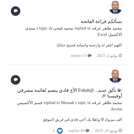
نسألكم قراءة الفاتحة
محمد طاهر عرفه
replied to
محمد.فتحى
's topic in
منتدى
الاكسيل Excel
اللهم اغفر له وارجمه واسكنه فسيح جناتك
يوليو 2, 2025
13 replies
💫 تألق جديد.. @Foksh الأخ فادي ينضم لقائمة مشرفي
أوفيسنا 🎉
محمد طاهر عرفه
replied to
's topic in
Moosak
قسم الأكسيس
Access
الف مبروك🌻 واهلا بك أخي فادي في فريق الموقع
1
يونيو 19, 2025
49 replies