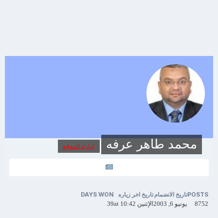
محمد طاهر عرفه
إدارة الموقع
POSTS
تاريخ الانضمام
تاريخ اخر زياره
DAYS WON
8752
يونيو 6, 2003
الإثنين at 10:42
39