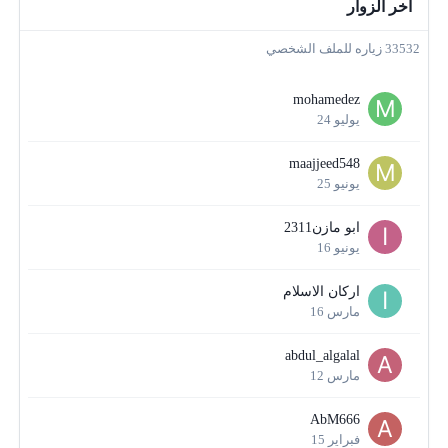
اخر الزوار
33532 زياره للملف الشخصي
mohamedez
يوليو 24
maajjeed548
يونيو 25
ابو مازن2311
يونيو 16
اركان الاسلام
مارس 16
abdul_algalal
مارس 12
AbM666
فبراير 15