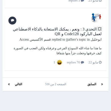
مايو 23
3 replies
💥 التحدي 3 : ونعم ، يمكنك الاستعانة بالذكاء الاصطناعي
لعمل الباركود Code128 و QR
ابوخليل
replied to
's topic in
jjafferr
قسم الأكسيس Access
ما هذا ما شاء الله النموذج الفرعي وعرفناه ولكن العجب في الصورة
كيف خرقتها وجعلت جزأ منها شفافا
1
مايو 22
70 replies
السابق
الصفحه 2 من 516
التالي