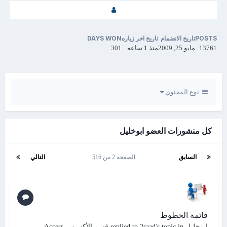
POSTS
تاريخ الانضمام
تاريخ اخر زياره
DAYS WON
13761
مايو 25, 2009
منذ 1 ساعه
301
نوع المحتوي
كل منشورات العضو ابوخليل
السابق
الصفحه 2 من 516
التالي
قائمة الخطوط
ابوخليل
replied to
's topic in
2saad
قسم الأكسيس Access