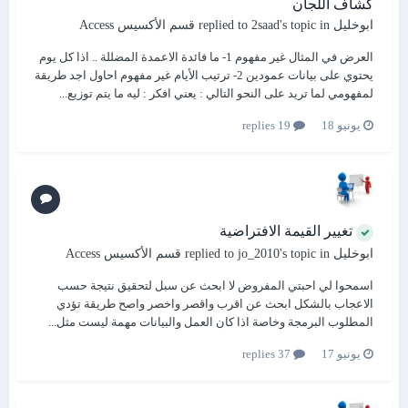
كشاف اللجان
ابوخليل
replied to
's topic in
2saad
قسم الأكسيس Access
العرض في المثال غير مفهوم 1- ما فائدة الاعمدة المضللة .. اذا كل يوم
يحتوي على بيانات عمودين 2- ترتيب الأيام غير مفهوم احاول اجد طريقة
لمفهومي لما تريد على النحو التالي : يعني افكر : ليه ما يتم توزيع...
يونيو 18
19 replies
تغيير القيمة الافتراضية
ابوخليل
replied to
's topic in
jo_2010
قسم الأكسيس Access
اسمحوا لي احبتي المفروض لا ابحث عن سبل لتحقيق نتيجة حسب
الاعجاب بالشكل ابحث عن اقرب واقصر واخصر واصح طريقة تؤدي
المطلوب البرمجة وخاصة اذا كان العمل والبيانات مهمة ليست مثل...
يونيو 17
37 replies