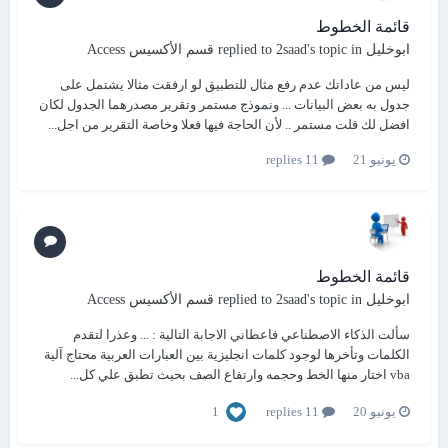
قائمة الخطوط
ابوخليل
replied to
's topic in
2saad
قسم الأكسيس Access
ليس من عاداتك عدم رفع مثال للتطبيق لو ارفقت مثالا يشتمل على
جدول به بعض البيانات ... ونموذج مستمر وتقرير مصدرهما الجدول لكان
افضل لك قلت مستمر .. لأن الحاجة فيها فعلا وخاصة التقرير من اجل...
يونيو 21
11 replies
قائمة الخطوط
ابوخليل
replied to
's topic in
2saad
قسم الأكسيس Access
سألت الذكاء الاصطناعي فاعطاني الاجابة التالية : ... وعذرا لتقدم
الكلمات وتأخرها لوجود كلمات انجليزية بين العبارات العربية محتاج آلية
vba اختار منها الخط وحجمه وارتفاع الصف بحيث تطبق علي كل...
1
يونيو 20
11 replies