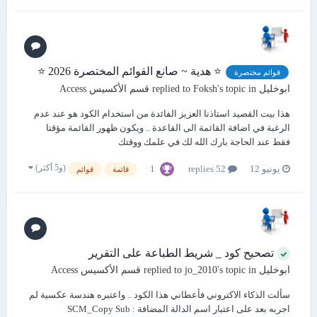
⭐ هدية ~ صانع القوائم المختصرة 2026 ⭐
قوائم مختصرة
ابوخليل
replied to
's topic in
Foksh
قسم الأكسيس Access
هذا بيت القصيد استاذنا العزيز الفائدة من استخدام الكود هو عند عدم
الرغبة في اضافة القائمة الى القاعدة .. ويكون ظهور القائمة مؤقتا
فقط عند الحاجة بارك الله لك في علمك ووقتك
(و5 أكثر)
1
يونيو 12
52 replies
قائمة
قوائم
تصحيح كود _ شريط الطباعة على التقرير
ابوخليل
replied to
's topic in
jo_2010
قسم الأكسيس Access
سألت الذكاء الاكتروني فأعطاني هذا الكود .. واعتبره هندسة عكسية لم
اجربه بعد على اعتبار اسم الدالة المضافة : SCM_Copy Sub