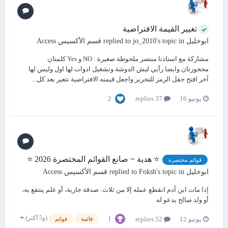
تغيير القيمة الافتراضية
ابوخليل
replied to
's topic in
jo_2010
قسم الأكسيس Access
مشاركة مع استاذنا منتصر ملحوظة صغيرة : NO و Yes كلمتان
محجوزتان وايضا رأيي ليش الدوشة وتشغيل ادوات لها اول وليس لها
آخر افتح حقل الرمز للتحرير واجعل قيمته الافتراضية تتغير بعد كل...
2
يونيو 16
37 replies
⭐ هدية ~ صانع القوائم المختصرة 2026 ⭐
قوائم مختصرة
ابوخليل
replied to
's topic in
Foksh
قسم الأكسيس Access
إذا مات ابن آدم انقطع عمله إلا من ثلاث: صدقة جارية، أو علم ينتفع به،
أو ولد صالح يدعو له
(و5 أكثر)
1
يونيو 12
52 replies
قائمة
قوائم