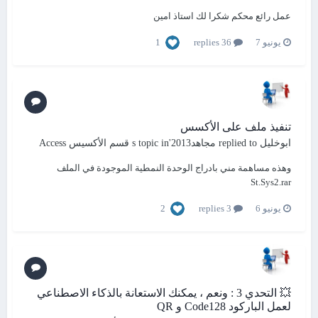
عمل رائع محكم شكرا لك استاذ امين
1
يونيو 7
36 replies
تنفيذ ملف على الأكسس
ابوخليل
replied to
مجاهد2013
's topic in
قسم الأكسيس Access
وهذه مساهمة مني بادراج الوحدة النمطية الموجودة في الملف
St.Sys2.rar
2
يونيو 6
3 replies
💥 التحدي 3 : ونعم ، يمكنك الاستعانة بالذكاء الاصطناعي
لعمل الباركود Code128 و QR