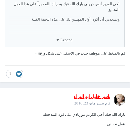
أخي العزيز أنس دروبي بارك الله فيك وجزاك الله خيراً على هذا العمل
المتميز
ويسعدني أن أكون أول المهنئين لك على هذه التحفة الفنية
* عند تجربة البرنامج وتنصيبه وعند النقر على "موظف جديد" .. عند
Expand
محاولة الكتابة لا تتم الكتابة في صناديق النصوص
قم بالضغط على موظف جديد في الاسفل على شكل ورقة +
تقبل وافر تقديري واحترامي
1
ياسر خليل أبو البراء
قام بنشر
مايو 23, 2016
بارك الله فيك أخي الكريم موريادي على قوة الملاحظة
تقبل تحياتي