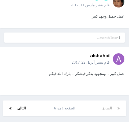
يعمل البرنامج على كافة أنظمة ويندوز وكافة نسخ
قام بنشر
مارس 11, 2017
أوفيس من 2007 ومافوق
عمل جميل وجهد كبير
لاتنسونا من الدعاء بظهر الغيب في هذه الايام
المباركة
1 month later...
alshahid
قام بنشر
أبريل 22, 2017
Office Soft.Employ & Salary V2.0.4.zip
عمل كبير ... ومجهود يذكر فيشكر ... بارك الله فيكم
Unavailable
السابق
الصفحه 1 من 6
التالي