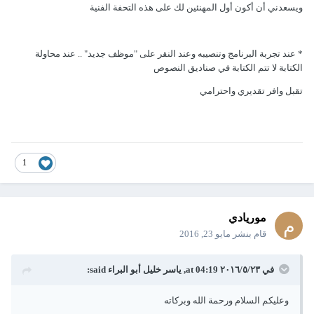
ويسعدني أن أكون أول المهنئين لك على هذه التحفة الفنية
* عند تجربة البرنامج وتنصيبه وعند النقر على "موظف جديد" .. عند محاولة
الكتابة لا تتم الكتابة في صناديق النصوص
تقبل وافر تقديري واحترامي
1
موريادي
قام بنشر
مايو 23, 2016
في ٢٣‏/٥‏/٢٠١٦ at 04:19,
ياسر خليل أبو البراء
said:
وعليكم السلام ورحمة الله وبركاته