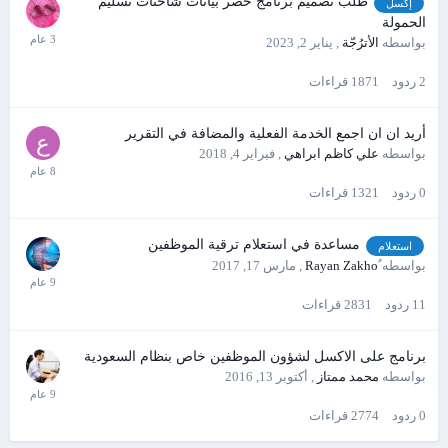
طلب تصميم برنامج حصر بيانات شاحنات تسليم
إكسل
الحمولة
بواسطه
الأترُجّة
,
يناير 2, 2023
2
ردود
1871
قراءات
أريد ان ان اجمع الخدمة الفعلية والمضافة في التقرير
بواسطه
علي كاظم ابراهي
,
فبراير 4, 2018
0
ردود
1321
قراءات
مساعدة في استعلام ترقية الموظفين
استعلام
بواسطه
,
مارس 17, 2017
11
ردود
2831
قراءات
برنامج على الاكسل لشؤون الموظفين خاص بنظام السعودية
بواسطه
محمد ممتاز
,
أكتوبر 13, 2016
0
ردود
2774
قراءات