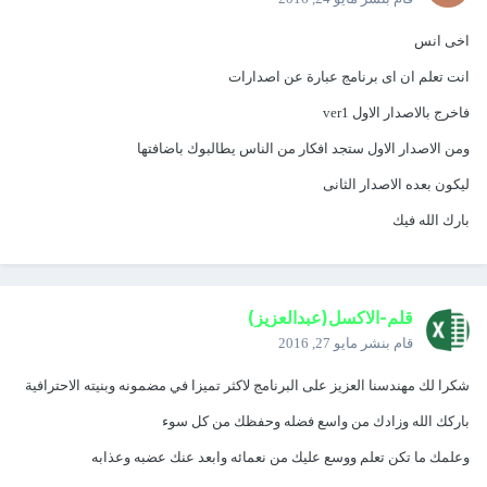
اخى انس
انت تعلم ان اى برنامج عبارة عن اصدارات
فاخرج بالاصدار الاول ver1
ومن الاصدار الاول ستجد افكار من الناس يطالبوك باضافتها
ليكون بعده الاصدار الثانى
بارك الله فيك
قلم-الاكسل(عبدالعزيز)
قام بنشر
مايو 27, 2016
شكرا لك مهندسنا العزيز على البرنامج لاكثر تميزا في مضمونه وبنيته الاحترافية
باركك الله وزادك من واسع فضله وحفظك من كل سوء
وعلمك ما تكن تعلم ووسع عليك من نعمائه وابعد عنك عضبه وعذابه