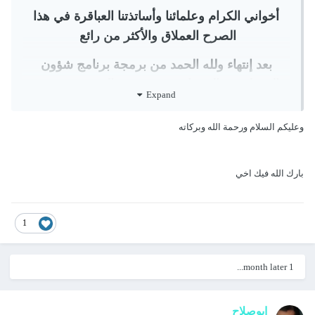
أخواني الكرام وعلمائنا وأساتذتنا العباقرة في هذا
الصرح العملاق والأكثر من رائع
بعد إنتهاء ولله الحمد من برمجة برنامج شؤون
الموظفين والمرتبات ونشره في الموقع منذ فترة
Expand
وجيزة على هذا الرابط
وعليكم السلام ورحمة الله وبركاته
برنامج شؤون وإدارة الموظفين بحلته وشكله الجديد
أحببت اليوم بعد طلبات من الاصدقاء أن أقوم برفع
بارك الله فيك اخي
البرنامج
مفتوح المصدر
لكي تتم
الفائدة منه في كافة
النواحي العلمية والعملية
وذلك من
1
(خلال الكودات وطريقة التصميم)
ماعليكم سوا فك الضغط عن الملف المرفق
1 month later...
وتنصيب البرنامج بكل سهولة وفي الاخير تفعيل
الماكرو
ابوصلاح