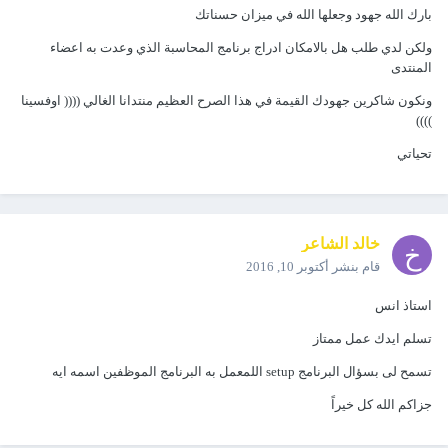
بارك الله جهود وجعلها الله في ميزان حسناتك
ولكن لدي طلب هل بالامكان ادراج برنامج المحاسبة الذي وعدت به اعضاء
المنتدى
ونكون شاكرين جهودك القيمة في هذا الصرح العظيم منتدانا الغالي (((( اوفسينا
))))
تحياتي
خالد الشاعر
قام بنشر
أكتوبر 10, 2016
استاذ انس
تسلم ايدك عمل ممتاز
تسمح لى بسؤال البرنامج setup اللمعمل به البرنامج الموظفين اسمه ايه
جزاكم الله كل خيراً