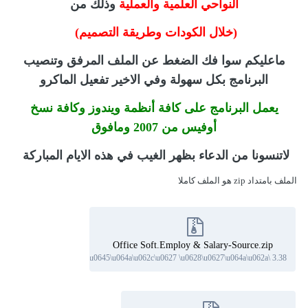
النواحي العلمية والعملية
وذلك من
(خلال الكودات وطريقة التصميم)
ماعليكم سوا فك الضغط عن الملف المرفق وتنصيب
البرنامج بكل سهولة وفي الاخير تفعيل الماكرو
يعمل البرنامج على كافة أنظمة ويندوز وكافة نسخ
أوفيس من 2007 ومافوق
لاتنسونا من الدعاء بظهر الغيب في هذه الايام المباركة
الملف بامتداد zip هو الملف كاملا
Office Soft.Employ & Salary-Source.zip
2892 downloads
·
3.38 \u0645\u064a\u062c\u0627 \u0628\u0627\u064a\u062a