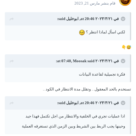
قام بنشر
مارس 21, 2023
في ٢١‏/٣‏/٢٠٢٣ at 20:46,
ابوخليل
said:
لكني اسأل لماذا انتظر ؟
👇
😅
في ٢١‏/٣‏/٢٠٢٣ at 07:40,
said:
Moosak
فكرة تجميلية لقاعدة البيانات
تستخدم بالحد المعقول .. وتقلل مدة الانتظار في الكود ..
في ٢١‏/٣‏/٢٠٢٣ at 20:46,
ابوخليل
said:
اذا عمليات تجري في الخلفية والانتظار من اجل تكتمل فهذا جيد
وحينها يجب الربط بين الشريط وبين الزمن الذي تستغرقه العملية