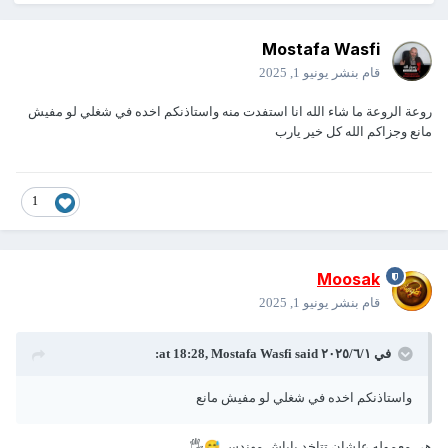
Mostafa Wasfi
قام بنشر
يونيو 1, 2025
روعة الروعة ما شاء الله انا استفدت منه واستاذنكم اخده في شغلي لو مفيش
مانع وجزاكم الله كل خير يارب
1
Moosak
قام بنشر
يونيو 1, 2025
في ١‏/٦‏/٢٠٢٥ at 18:28,
said:
Mostafa Wasfi
واستاذنكم اخده في شغلي لو مفيش مانع
هي معموله علشان تتاخد ياباش مهندس
😅
🖐