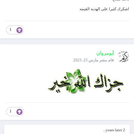
اشكرك كثيرا على الهديه القيمه
1
أبومروان
قام بنشر
مارس 25, 2023
1
2 years later...