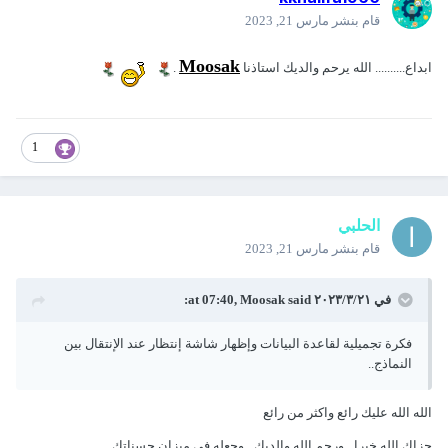
قام بنشر
مارس 21, 2023
Moosak
ابداع.......... الله يرحم والديك استاذنا
.
1
الحلبي
قام بنشر
مارس 21, 2023
في ٢١‏/٣‏/٢٠٢٣ at 07:40,
said:
Moosak
فكرة تجميلية لقاعدة البيانات وإظهار شاشة إنتظار عند الإنتقال بين
النماذج..
الله الله عليك رائع واكثر من رائع
جزاك الله خيرا ـ ورحم الله والديك ـ وجعله فى ميزان حسناتك