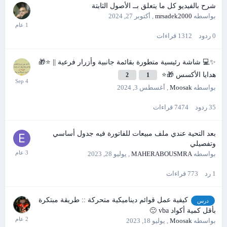
شرح بالفيديو كل ما يتعلق بــ الأصول الثابتة
بواسطه
mrsadek2000
,
أكتوبر 27, 2024
0
ردود
1312
قراءات
✨💻 شاشة رئيسية متطورة بقائمة جانبية وأزرار فرعية || ⭐🎁
هدايا الأكسس 🎁⭐
2
1
بواسطه
Moosak
,
أغسطس 3, 2024
35
ردود
7474
قراءات
بعد التحية عندي ملف مبيعات للفاتورة فيه جدول أساسي
وتفصيلي
بواسطه
MAHERABOUSMRA
,
يوليو 28, 2023
1
رد
773
قراءات
كيفية عمل قوائم ديناميكية متحركة :: طريقة مبتكرة
درس
بأقل كمية أكواد vba 🙂
بواسطه
Moosak
,
يوليو 18, 2023