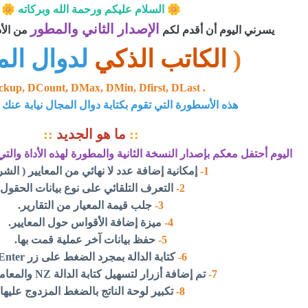
🌼
🌼
السلام عليكم ورحمة الله وبركاته
الإصدار
الثاني والمطور
يسرني اليوم أن أقدم لكم
من الأد
(
الكاتب الذكي
لدوال ال
. Dloockup, DCount, DMax, DMin, Dfirst, DLast
هذه الأسطورة التي تقوم بكتابة دوال المجال نيابة عنك
::
ما هو الجديد
::
اليوم أحتفل معكم بإصدار النسخة الثانية والمطورة لهذه الأداة والتي ت
1-
إمكانية إضافة عدد لا نهائي من المعايير ( الش
2-
التعرف التلقائي على نوع بيانات الحقول.
3-
جلب قيمة المعيار من التقارير.
4-
ميزة إضافة الأقواس حول المعايير.
5-
حفظ بيانات آخر عملية قمت بها.
6-
كتابة الدالة بمجرد الضغط على زر Enter.
7-
تم إضافة أزرار لتسهيل كتابة الدالة NZ والمعامل Like.
8-
تكبير لوحة الناتج بالضغط المزدوج عليها.