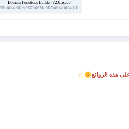
1.31 \u0645\u064a\u062c\u0627 \u0628\u0627\u064a\u062a
🌼
ى هذه الروائع
::