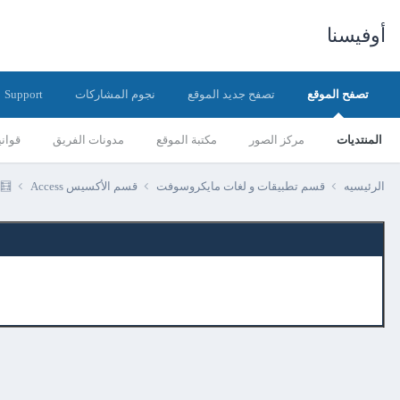
أوفيسنا
تصفح الموقع
تصفح جديد الموقع
نجوم المشاركات
Support
المنتديات
مركز الصور
مكتبة الموقع
مدونات الفريق
قواني
الرئيسيه
قسم تطبيقات و لغات مايكروسوفت
قسم الأكسيس Access
🧮 