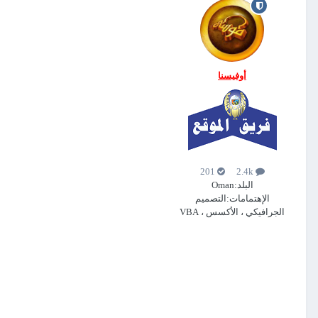
أوفيسنا
201
2.4k
البلد:
Oman
الإهتمامات:
التصميم
الجرافيكي ، الأكسس ، VBA