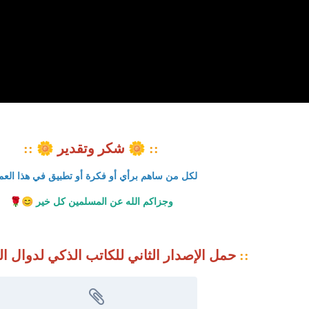
🌼
🌼
::
شكر وتقدير
::
لكل من ساهم برأي أو فكرة أو تطبيق في هذا العم
🌹
😊
وجزاكم الله عن المسلمين كل خير
::
حمل الإصدار الثاني للكاتب الذكي لدوال المج