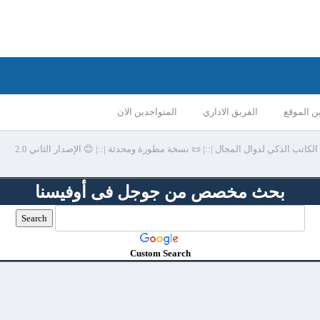
ن الموقع
الفريق الاداري
المتواجدين الان
الكاتب الذكي لدوال المجال |::| 📜 نسخة مطورة ومحدثة |::| 😊 الإصدار الثاني 2.0
بحث مخصص من جوجل فى أوفيسنا
Custom Search