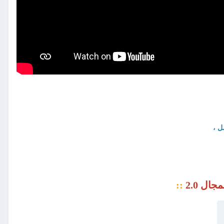
ل ،
ال 2.0
::