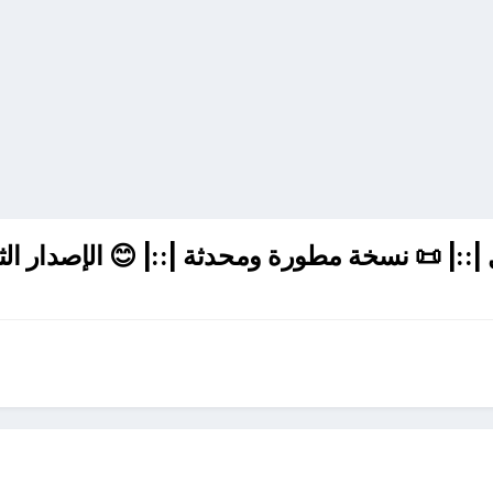
::| 📜 نسخة مطورة ومحدثة |::| 😊 الإصدار الثاني