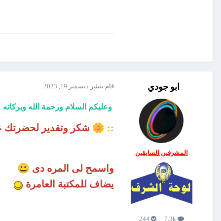
ابو جودي
قام بنشر
ديسمبر 19, 2023
وعليكم السلام ورحمة الله وبركاته
🌼
::
شكر وتقدير
لحضرتك عل
المشرفين السابقين
😀
واسمح لى المره دى
يضاف للمكتبة العامرة
244
7.3k