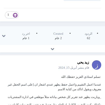
1
الردود
Created
اخر رد
62
2 عام
1 عام
زيد يحي
قام بنشر
أبريل 15, 2024
تسلم استاذي العزيز حفظك الله
عندما اعمل التقييم واعمل حفظ يظهر عندي اشعار ان [على اسم الحقل غير
معروف ويقول اتاكد من كتابة الاسم
_وياريت يظهر عند تقرير كل شخص بياناته مثلآ موظفي في ادارة المشتريات
وكذلك يكون التقرير الكامل او العام مثل جدول فيه تقدير التقييمات كامله من