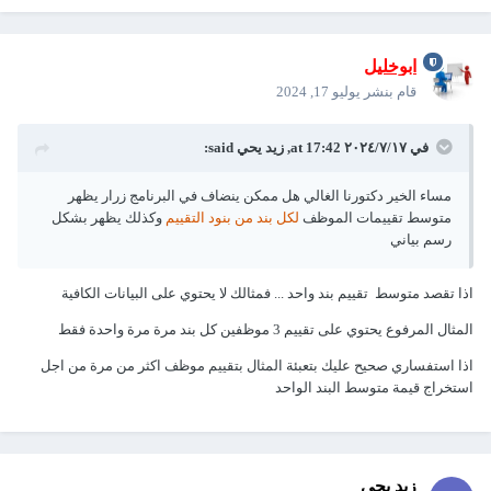
ابوخليل
قام بنشر
يوليو 17, 2024
في ١٧‏/٧‏/٢٠٢٤ at 17:42,
زيد يحي
said:
مساء الخير دكتورنا الغالي هل ممكن ينضاف في البرنامج زرار يظهر
متوسط تقييمات الموظف
لكل بند من بنود التقييم
وكذلك يظهر بشكل
رسم بياني
اذا تقصد متوسط تقييم بند واحد ... فمثالك لا يحتوي على البيانات الكافية
المثال المرفوع يحتوي على تقييم 3 موظفين كل بند مرة مرة واحدة فقط
اذا استفساري صحيح عليك بتعبئة المثال بتقييم موظف اكثر من مرة من اجل
استخراج قيمة متوسط البند الواحد
زيد يحي