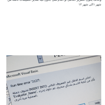
شهر ١الى شهر ١٢