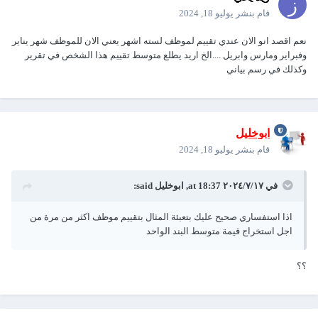
قام بنشر
يوليو 18, 2024
نعم اقصد انو الان عندي تقييم لموظف لسته اشهر يعني الان للموظف شهر يناير
وفبراير ومارس وابريل ....الخ اريد يطلع متوسط تقييم هذا الشخص في تقرير
وكذلك في رسم بياني
ابوخليل
قام بنشر
يوليو 18, 2024
في ١٧‏/٧‏/٢٠٢٤ at 18:37,
ابوخليل
said:
اذا استفساري صحيح عليك بتعبئة المثال بتقييم موظف اكثر من مرة من
اجل استخراج قيمة متوسط البند الواحد
؟؟