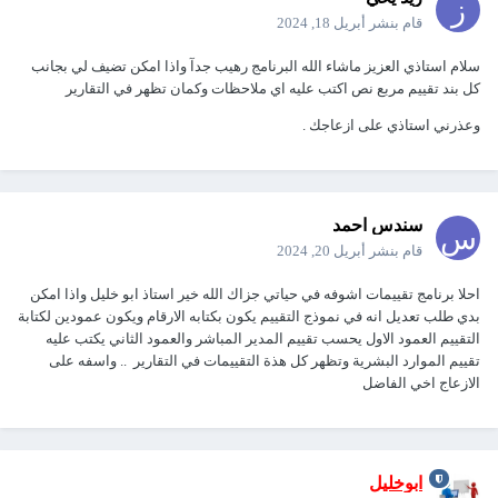
قام بنشر
أبريل 18, 2024
سلام استاذي العزيز ماشاء الله البرنامج رهيب جدآ واذا امكن تضيف لي بجانب
كل بند تقييم مربع نص اكتب عليه اي ملاحظات وكمان تظهر في التقارير
وعذرني استاذي على ازعاجك .
سندس احمد
قام بنشر
أبريل 20, 2024
احلا برنامج تقييمات اشوفه في حياتي جزاك الله خير استاذ ابو خليل واذا امكن
بدي طلب تعديل انه في نموذج التقييم يكون بكتابه الارقام ويكون عمودين لكتابة
التقييم العمود الاول يحسب تقييم المدير المباشر والعمود الثاني يكتب عليه
تقييم الموارد البشرية وتظهر كل هذة التقييمات في التقارير .. واسفه على
الازعاج اخي الفاضل
ابوخليل