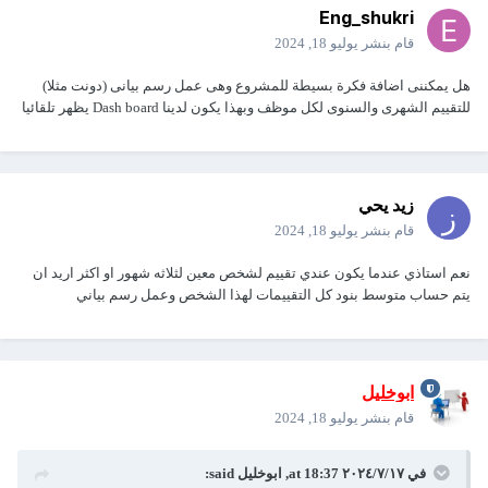
Eng_shukri
قام بنشر
يوليو 18, 2024
هل يمكننى اضافة فكرة بسيطة للمشروع وهى عمل رسم بيانى (دونت مثلا)
للتقييم الشهرى والسنوى لكل موظف وبهذا يكون لدينا Dash board يظهر تلقائيا
زيد يحي
قام بنشر
يوليو 18, 2024
نعم استاذي عندما يكون عندي تقييم لشخص معين لثلاثه شهور او اكثر اريد ان
يتم حساب متوسط بنود كل التقييمات لهذا الشخص وعمل رسم بياني
ابوخليل
قام بنشر
يوليو 18, 2024
في ١٧‏/٧‏/٢٠٢٤ at 18:37,
ابوخليل
said: