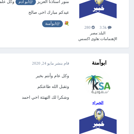
منور استاذنا العزيز
وكل علم 
@أبو آدم
عيدكم مبارك اخى صالح
💐
@ابوآمنة
280
3.5k
البلد:
مصر
الإهتمامات:
هاوى اكسس
ابوآمنة
قام بنشر
مايو 24, 2020
وكل عام وأنتم بخير
وتقبل الله طاعتكم
وشكرا لك التهنئة اخي احمد
الخبراء