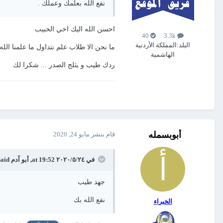
نفع الله بعلمك وعملك .
احسن الله اليك اخي الحبيب
40
3.3k
البلد:
المملكة الأردنية
ما نحن الا طلاب علم نتداول ما علمنا الله
الهاشمية
ردك طيب و يثلج الصدر ... شكرا لك
أبوبسمله
قام بنشر
مايو 24, 2020
في ٢٤‏/٥‏/٢٠٢٠ at 19:52,
أبو آدم
said:
جهد طيب
نفع الله بك
الخبراء