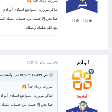
🥰
سررت بردك جداً .
شاكر مرورك المتواضع استاذي أبو آدم
فما نحن إلا حسنة من حسنات علمك المبا
31
713
نفع الله بعلمك وعملك .
أبو آدم
قام بنشر
مايو 24, 2020
في ٢٤‏/٥‏/٢٠٢٠ at 19:56,
ابوآمنة
said:
🥰
سررت بردك جداً .
شاكر مرورك المتواضع استاذي أبو آد
أوفيسنا
فما نحن إلا حسنة من حسنات علمك ال