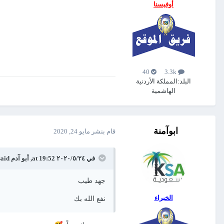
أوفيسنا
40
3.3k
البلد:
المملكة الأردنية
الهاشمية
ابوآمنة
قام بنشر
مايو 24, 2020
في ٢٤‏/٥‏/٢٠٢٠ at 19:52,
أبو آدم
said:
جهد طيب
الخبراء
نفع الله بك