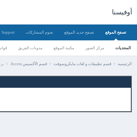
أوفيسنا
تصفح الموقع
تصفح جديد الموقع
نجوم المشاركات
Support
المنتديات
مركز الصور
مكتبة الموقع
مدونات الفريق
قواني
الرئيسيه
قسم تطبيقات و لغات مايكروسوفت
قسم الأكسيس Access
برن